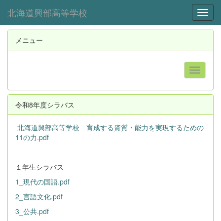
北海道興部高等学校
Toggl
メニュー
令和8年度シラバス
北海道興部高等学校 育成する資質・能力を実現するための
11の力.pdf
１年生シラバス
1_現代の国語.pdf
2_言語文化.pdf
3_公共.pdf