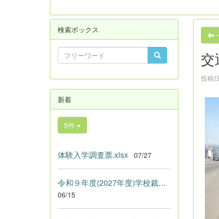
検索ボックス
交
投稿日時
新着
5件
体験入学調査票.xlsx
07/27
令和９年度(2027年度)学校裁量.pdf
06/15