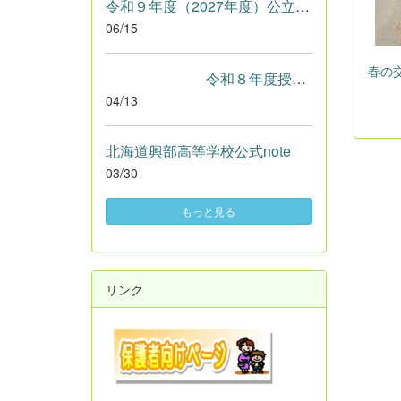
令和９年度（2027年度）公立高等学校入学者選抜における学校裁量...
06/15
春の交
令和８年度授業参観・ＰＴＡ総会.pdf
04/13
北海道興部高等学校公式note
03/30
もっと見る
リンク