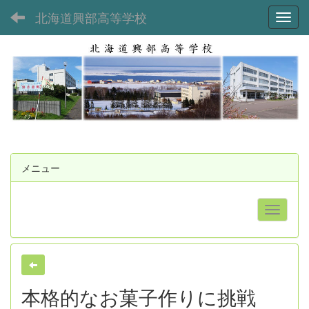
北海道興部高等学校
Toggl
メニュー
本格的なお菓子作りに挑戦