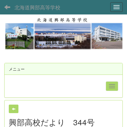
北海道興部高等学校
Toggl
メニュー
興部高校だより 344号