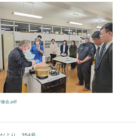
修会.pdf
だより 354号