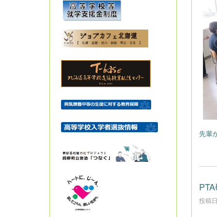
先輩か
PT
投稿日時