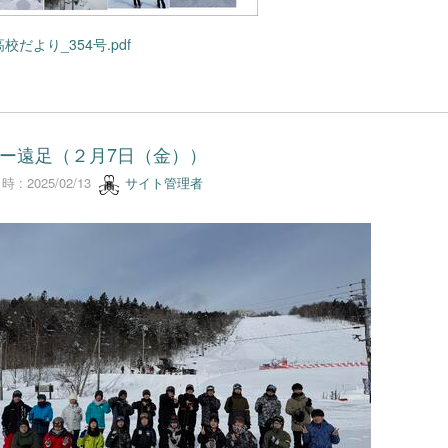
校だより_354号.pdf
ー遠足（２月7日（金））
 : 2025/02/13
サイト管理者