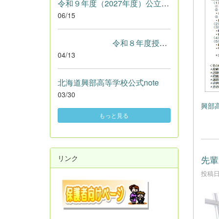
令和９年度（2027年度）公立高等学校入学者選抜における学校裁量...
06/15
令和８年度授業参観・ＰＴＡ総会.pdf
04/13
北海道興部高等学校公式note
03/30
興部高
もっと見る
リンク
先輩
投稿日時