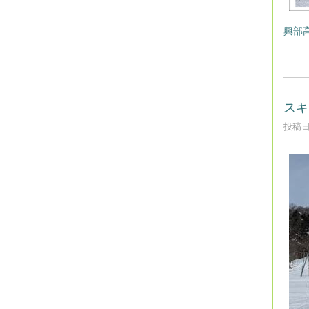
興部高
スキ
投稿日時