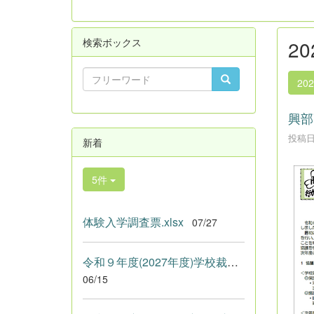
検索ボックス
2
20
興部
投稿日時
新着
5件
体験入学調査票.xlsx
07/27
令和９年度(2027年度)学校裁量.pdf
06/15