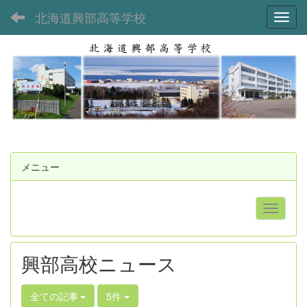
北海道興部高等学校
Toggl
メニュー
興部高校ニュース
全ての記事
5件