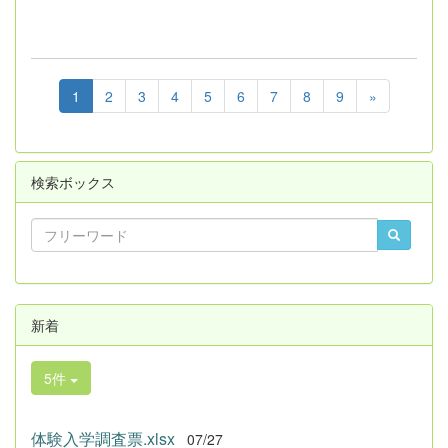
1
2
3
4
5
6
7
8
9
»
検索ボックス
新着
5件
体験入学調査票.xlsx
07/27