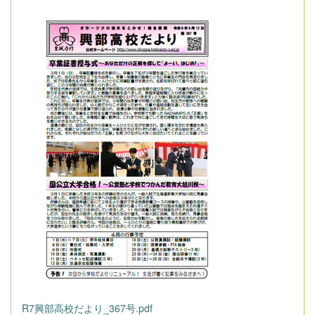
R7興部高校だより_367号.pdf