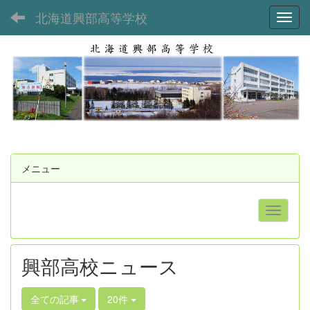
北海道興部高等学校
Toggl
メニュー
興部高校ニュース
全ての記事
20件