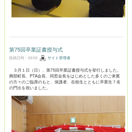
第75回卒業証書授与式
投稿日時 : 03/03
サイト管理者
３月１日（日）、第75回卒業証書授与式を挙行しました。
興部町長、PTA会長、同窓会長をはじめとした多くのご来賓
の方々のご臨席のもと、保護者、在校生とともに卒業生７名
の門出を祝いました。