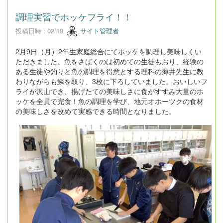
調理実習でホッケフライ！！
投稿日時 : 02/10
サイト管理者
2月9日（月）2年生家庭総合にてホッケを調理し美味しくい
ただきました。魚をさばくのは初めての生徒もおり、経験の
ある生徒や釣りと魚の調理を得意とする理科の薄井先生に教
わりながらも鱗を取り、3枚に下ろしていました。おいしいフ
ライが沢山でき、揚げたての美味しさに食がすすみ大量のホ
ッケを全員で完食！魚の調理を学び、地元オホーツクの食材
の美味しさを改めて実感できる時間となりました。