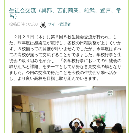
生徒会交流（興部、苫前商業、雄武、置戸、常
呂）
投稿日時 : 03/03
サイト管理者
２月２６日（木）に第６回５校生徒会交流が行われまし
た。昨年度は感染症が流行し、各校の日程調整が上手くいか
ず、５校揃っての開催が叶いませんでしたが、今年度はすべ
ての高校が揃って交流することができました。学校行事と生
徒会の取り組みを紹介し、「各学校行事においての生徒会の
取り組みと課題」をテーマとして活発な意見交流の場となり
ました。今回の交流で得たことを今後の生徒会活動へ活か
し、より良い高校を目指し取り組んでいきます。