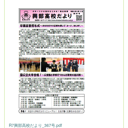
R7興部高校だより_367号.pdf