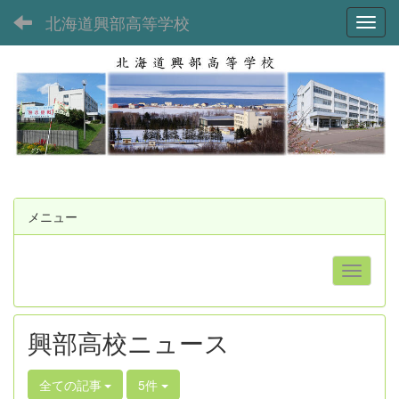
北海道興部高等学校
Toggl
メニュー
興部高校ニュース
全ての記事
5件