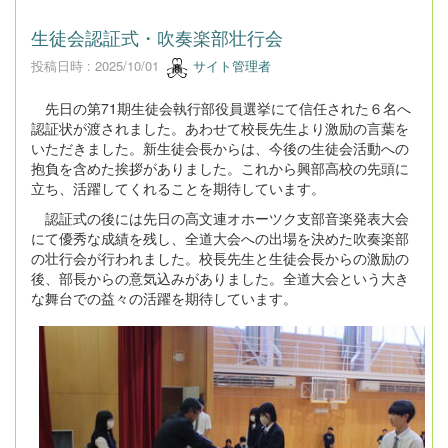
生徒会認証式・吹奏楽部壮行会
投稿日時 : 2025/10/01
サイト管理者
先日の第71期生徒会執行部役員選挙にて信任された６名へ
認証状が渡されました。あわせて校長先生より激励の言葉を
いただきました。新生徒会長からは、今後の生徒会活動への
抱負を含めた挨拶がありました。これから興部高校の先頭に
立ち、活躍してくれることを期待しています。
認証式の後には先日の高文連オホーツク支部音楽発表大会
にて優秀な成績を残し、全道大会への出場を決めた吹奏楽部
の壮行会が行われました。校長先生と生徒会長からの激励の
後、部長からの意気込みがありました。全道大会という大き
な舞台での益々の活躍を期待しています。